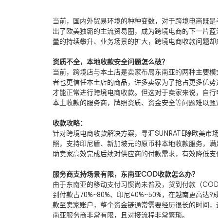
当前，国内外贸易环境的种种变数，对于跨境电商既是
出了欧美独霸的主流贸易圈，成为跨境电商的下一片蓝
量的持续攀升、业务场景的扩大，跨境电商收款问题却
资质不全，本地收款安全问题怎么破？
当前，跨境店与本土店是卖家布局东南亚的两种主要模
者也更信任本土店的商品，许多卖家为了抢占更多优势
才能正常进行跨境电商收款。但这对于卖家来说，自行
本土收款的服务商，牌照资质、资金安全等问题难以甄
收款攻略：
针对跨境电商收款解决方案，寻汇
SUNRATE
除欧美市
照，支持印尼盾、新加坡元的原币种本地收款服务，满
助卖家高效完成后续对供应商的付款需求，有效降低支
服务商支持场景有限，东南亚
COD
收款怎么办？
由于东南亚的移动支付习惯尚未普及，货到付款（
CO
到付款占
70%~80%
、印尼
40%~50%
，在越南更高达
9
款至卖家账户，整个资金链通常需要经历很长的时间，
南亚服务商非常有限，且对接流程非常繁琐。