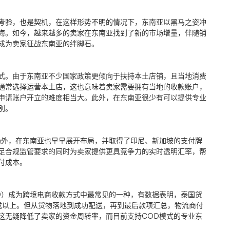
考验，也是契机，在这样形势不明的情况下，东南亚以黑马之姿冲
海。如今，越来越多的卖家在东南亚找到了新的市场增量，伴随销
成为卖家征战东南亚的绊脚石。
式。由于东南亚不少国家政策更倾向于扶持本土店铺，且当地消费
通常选择运营本土店，这也意味着卖家需要拥有当地的收款账户，
申请账户开立的难度相当大。此外，在东南亚很少有可以提供专业
别。
场外，在东南亚也早早展开布局，并取得了印尼、新加坡的支付牌
足合规监管要求的同时为卖家提供更具竞争力的实时透明汇率，帮
付成本。
D
）成为跨境电商收款方式中最常见的一种，有数据表明，泰国货
成以上。但从货物落地到成功配送，再到最后款项汇总，物流商付
这无疑降低了卖家的资金周转率，而目前支持
COD
模式的专业东