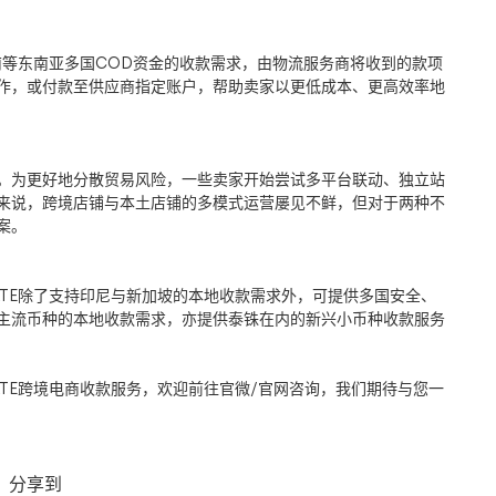
南等东南亚多国
COD
资金的收款需求，由物流服务商将收到的款项
作，或付款至供应商指定账户，帮助卖家以更低成本、更高效率地
。为更好地分散贸易风险，一些卖家开始尝试多平台联动、独立站
来说，跨境店铺与本土店铺的多模式运营屡见不鲜，但对于两种不
案。
TE
除了支持印尼与新加坡的本地收款需求外，可提供多国安全、
主流币种的本地收款需求，亦提供泰铢在内的新兴小币种收款服务
TE
跨境电商收款服务，欢迎前往官微
/
官网咨询，我们期待与您一
分享到