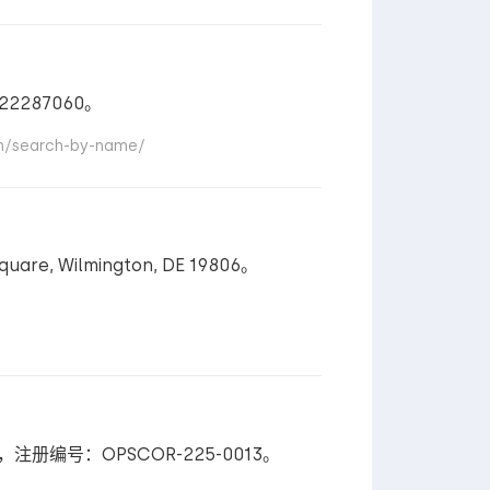
22287060。
/search-by-name/
, Wilmington, DE 19806。
 ，注册编号：OPSCOR-225-0013。