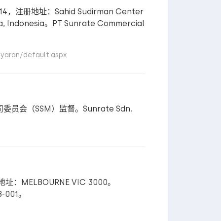
，注册地址：Sahid Sudirman Center
arta, Indonesia。PT Sunrate Commercial
ran/default.aspx
员会（SSM）监督。Sunrate Sdn.
地址：MELBOURNE VIC 3000。
-001。