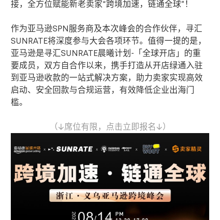
接，全方位赋能新老卖家
“
跨境加速，链通全球
”
！
作为亚马逊
SPN
服务商及本次峰会的合作伙伴，寻汇
SUNRATE
将深度参与大会各项环节。值得一提的是，
亚马逊是寻汇
SUNRATE
晨曦计划
-
「全球开店」的重
要成员，双方自合作以来，携手打造从开店绿通入驻
到
亚马逊收款
的一站式解决方案，助力卖家实现高效
启动、安全回款与合规运营，有效降低企业出海门
槛。
（↓席位有限，点击立即报名↓）