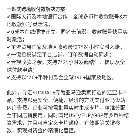
一站式跨境收付款解决方案
✔国际大行及本地银行合作，全球多币种收款账号
&
本
地收款账号灵活选；
✔
0
成本在线便捷开立，同名无前缀，收款账号快至实
时激活；
✔主流贸易国家及地区收款最快
7*24
小时实时入账；
✔一键授权绑定平台店铺，订单数据自动同步；
✔合规收款之余，支持
7*24
小时发起结汇、提现及全
球付款申请；
✔支持以
130+
币种付款至全球
190+
国家及地区。
此外，寻汇
SUNRATE
专为亚马逊卖家打造的汇亚卡产
品，支持以更安全、便捷、经济的方式支付亚马逊站
内广告费。企业可按需批量实时生成卡片，精准分配
至不同店铺使用；同时满足
USD/EUR/GBP
等多币种结
算需求，并且可自定义卡片额度、有效期等关键参
数，实现对资金的精细化管控。