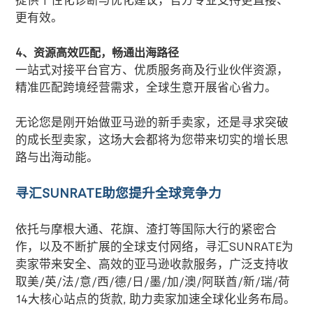
提供个性化诊断与优化建议，官方专业支持更直接、
更有效。
4、资源高效匹配，畅通出海路径
一站式对接平台官方、优质服务商及行业伙伴资源，
精准匹配跨境经营需求，全球生意开展省心省力。
无论您是刚开始做亚马逊的新手卖家，还是寻求突破
的成长型卖家，这场大会都将为您带来切实的增长思
路与出海动能。
寻汇SUNRATE助您提升全球竞争力
依托与摩根大通、花旗、渣打等国际大行的紧密合
作，以及不断扩展的全球支付网络，寻汇
SUNRATE
为
卖家带来安全、高效的亚马逊收款服务，广泛支持收
取美
/
英
/
法
/
意
/
西
/
德
/
日
/
墨
/
加
/
澳
/
阿联酋
/
新
/
瑞
/
荷
14
大核心站点的货款
,
助力卖家加速全球化业务布局。