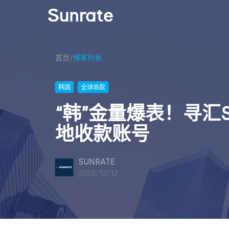
首页
/
博客列表
韩国
全球收款
“韩”金量爆表！寻汇S
地收款账号
SUNRATE
2025/12/12