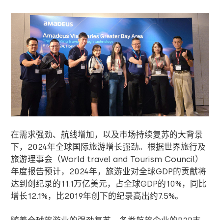
在需求强劲、航线增加，以及市场持续复苏的大背景
下，
2024
年全球国际旅游增长强劲。根据世界旅行及
旅游理事会（
World travel and Tourism Council
）
年度报告预计，
2024
年，旅游业对全球
GDP
的贡献将
达到创纪录的
11.1
万亿美元，占全球
GDP
的
10%
，同比
增长
12.1%
，比
2019
年创下的纪录高出约
7.5%
。