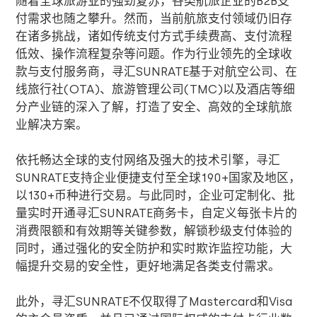
随着全球旅游业的强劲复苏，各类航旅企业的
B2B
支
付需求也随之攀升。然而，当前航旅支付领域仍旧存
在诸多挑战，诸如传统支付方式手续费高、支付流程
低效、操作流程复杂等问题。作为行业领先的全球收
款与支付服务商，寻汇
SUNRATE
基于对航空公司、在
线旅行社
(OTA)
、旅游管理公司
(TMC)
以及酒店等细
分产业链的深入了解，打造了安全、高效的全球航旅
业解决方案。
依托畅达全球的支付网络及强大的技术引擎，寻汇
SUNRATE
支持企业便捷支付至全球
190+
国家及地区，
以
130+
币种进行交易。与此同时，企业可定制化、批
量实时开通寻汇
SUNRATE
商务卡，自定义每张卡片的
消费限额和有效期等关键参数，解锁秒级支付体验的
同时，通过强化的安全防护和实时欺诈监控功能，大
幅提升交易的安全性，更好地满足各类支付需求。
此外，寻汇
SUNRATE
不仅取得了
Mastercard
和
Visa