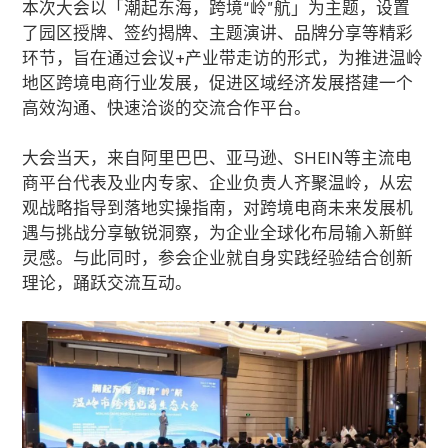
本次大会以「潮起东海，跨境“岭”航」为主题，设置
了园区授牌、签约揭牌、主题演讲、品牌分享等精彩
环节，旨在通过会议
+
产业带走访的形式，为推进温岭
地区跨境电商行业发展，促进区域经济发展搭建一个
高效沟通、快速洽谈的交流合作平台。
大会当天，来自阿里巴巴、亚马逊、
SHEIN
等主流电
商平台代表及业内专家、企业负责人齐聚温岭，从宏
观战略指导到落地实操指南，对跨境电商未来发展机
遇与挑战分享敏锐洞察，为企业全球化布局输入新鲜
灵感。与此同时，参会企业就自身实践经验结合创新
理论，踊跃交流互动。