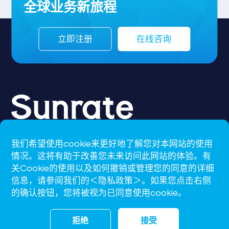
全球业务新旅程
立即注册
在线咨询
我们希望使用cookie来更好地了解您对本网站的使用
CN-S
情况。这将有助于改善您未来访问此网站的体验。有
关Cookie的使用以及如何撤销或管理您的同意的详细
support@sunrate.com
信息，请参阅我们的＜隐私政策＞。如果您点击右侧
的确认按钮，您将被视为已同意使用cookie。
拒绝
接受
沪ICP备16009386号-2
沪公网安备31011502008199号