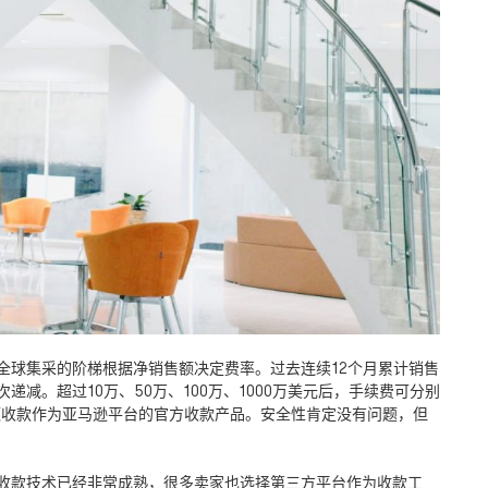
全球集采的阶梯根据净销售额决定费率。过去连续
12
个月累计销售
次递减。超过
10
万、
50
万、
100
万、
1000
万美元后，手续费可分别
额收款作为亚马逊平台的官方收款产品。安全性肯定没有问题，但
收款技术已经非常成熟，很多卖家也选择第三方平台作为收款工