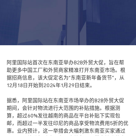
阿里国际站首次在东南亚举办
B2B
外贸大促，旨在帮
助更多中国工厂和外贸商家精准打开东南亚市场。根
据招商信息，该大促定名为
“
东南亚新年备货节
”
，从
12
月
18
日开始到
2024
年
1
月
29
日结束。
据悉，阿里国际站在东南亚市场举办的
B2B
外贸大促
期间，会针对物流进行大范围的补贴措施。根据测
算，超过
60%
发往越南的商品在平台补贴下实现包
邮，而超过一半发往印尼的商品享受物流费用
5
折的优
惠。业内预计，这一举措会大幅刺激东南亚买家通过