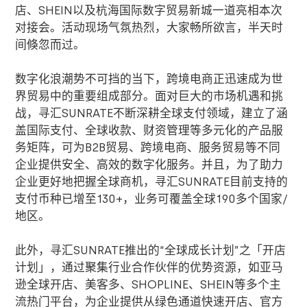
店、
SHEIN
以及杭海国际数字贸易新城一道亮相本次
对接会。活动现场气氛热烈，大家畅所欲言，半天时
间倏忽而过。
数字化浪潮势不可挡的当下，跨境电商正迅速成为世
界贸易中的重要组成部分。面对巨大的市场机遇和挑
战，寻汇
SUNRATE
不断深耕全球支付领域，建立了涵
盖国际支付、全球收款、财资管理等多元化的产品服
务矩阵，可为
B2B
贸易、跨境电商、服务贸易等不同
企业提供安全、高效的数字化服务。并且，为了助力
企业更好地把握全球商机，寻汇
SUNRATE
目前支持的
支付币种已增至
130+
，业务可覆盖全球
190
多个国家
/
地区。
此外，寻汇
SUNRATE
推出的
“
全球成长计划
”
之「开店
计划」，通过聚集行业合作伙伴的优势资源，如亚马
逊全球开店、美客多、
SHOPLINE
、
SHEIN
等多个主
流热门平台，为企业提供从绿色通道快速开店、官方