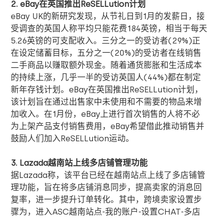
2. eBay
在英国推出
ReSELLution
计划
eBay UK的新研究发现，从节礼日到
1
月的发薪日，接
受调查的英国人称平均只能花费
184
英镑，相当于每天
5.26
英镑的可支配收入。三分之一的受访者
(29%)
正
在设定储蓄目标，五分之一
(20%)
的受访者在线销售
二手商品以赚取额外现金。随着通货膨胀和生活成本
的持续上涨，几乎一半的受访英国人
(44%)
都在制定
新年存钱计划。
eBay
在英国推出
ReSELLution
计划，
该计划旨在通过出售家中未使用和不需要的物品来增
加收入。在
1
月份，
eBay
上进行首次销售的人将不必
为上架产品支付销售费用，
eBay
希望借此推动销售并
鼓励人们加入
ReSELLution
运动。
3. Lazada
越南站上线多店铺管理功能
据
Lazada
称，该平台已经在越南站点上线了多店铺管
理功能，旨在将多店铺消息同步，提高卖家的消息回
复率，进一步提升订单转化。其中，跨境卖家设置步
骤为，进入
ASC
越南站点
-
我的账户
-
设置
CHAT-
多店