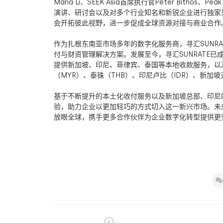
Maria Li
、
SEEK Asia
首席执行官
Peter Bithos
、
Peak
演讲、研讨会以及对多个行业知名和新锐企业进行独家
会开拓彼此视野，进一步促成全球资源对接与商业合作
作为扎根东南亚市场多年的数字化服务商，寻汇
SUNRA
付与财资管理解决方案。发展至今，寻汇
SUNRATE
已
提供新加坡、印尼、菲律宾、泰国等本地收款服务，以
（
MYR
）、泰铢（
THB
）、印尼卢比（
IDR
）、新加坡
基于不断提升的本土化收付服务以及新加坡总部、印尼
验，助力企业以更加轻巧的方式切入这一新兴市场。未
放眼全球，携手更多合作伙伴为企业数字化转型提供更