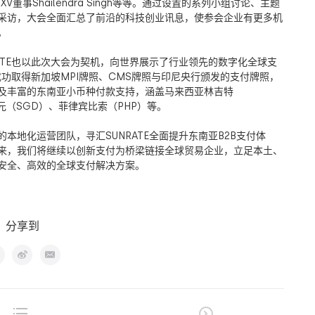
 XV
董事
Shailendra Singh
等等。通过设置的系列小组讨论、主题
采访，大会全面汇总了前沿的科技创业讯息，使参会企业有更多机
。
TE
也以此次大会为契机，向世界展示了行业领先的数字化全球支
成功取得新加坡
MPI
牌照、
CMS
牌照与印尼央行颁发的支付牌照，
及丰富的东南亚小币种付款支持，涵盖马来西亚林吉特
元（
SGD
）、菲律宾比索（
PHP
）等。
的本地化运营团队，寻汇
SUNRATE
全面提升东南亚
B2B
支付体
来，我们将继续以创新支付为桥梁链接全球贸易企业，立足本土、
安全、高效的全球支付解决方案。
分享到