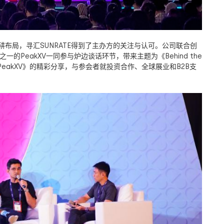
耕布局，寻汇
SUNRATE
得到了主办方的关注与认可。公司联合创
之一的
PeakXV
一同参与炉边谈话环节，带来主题为《
Behind the
 PeakXV
》的精彩分享，与参会者就投资合作、全球展业和
B2B
支