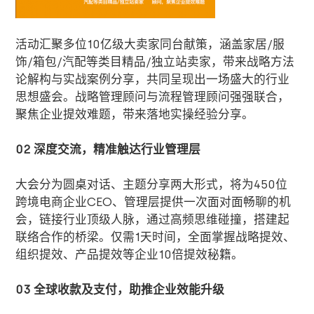
活动汇聚多位
10
亿级大卖家同台献策，涵盖家居
/
服
饰
/
箱包
/
汽配等类目精品
/
独立站卖家，带来战略方法
论解构与实战案例分享，共同呈现出一场盛大的行业
思想盛会。战略管理顾问与流程管理顾问强强联合，
聚焦企业提效难题，带来落地实操经验分享。
02
深度交流，精准触达行业管理层
大会分为圆桌对话、主题分享两大形式，将为
450
位
跨境电商企业
CEO
、管理层提供一次面对面畅聊的机
会，链接行业顶级人脉，通过高频思维碰撞，搭建起
联络合作的桥梁。仅需
1
天时间，全面掌握战略提效、
组织提效、产品提效等企业
10
倍提效秘籍。
03
全球收款及支付，助推企业效能升级